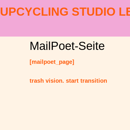
UPCYCLING STUDIO LE
Shop
über mich
warum
Galerie
Ser
MailPoet-Seite
[mailpoet_page]
trash vision. start transition